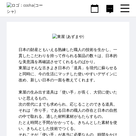
家具
ファッション
雑貨
東屋 (あずまや)
日本の財産ともいえる熟練した職人の技術を生かし、一
貫したこだわりを持って作られる製品の数々は、日本的
な美意識を再確認させてくれるものばかり。
東屋はそんな古きよき日本の「道具」を現代に蘇らせる
と同時に、今の生活にマッチした使いやすいデザインに
改め、新しい日本の一面を教えてくれます。
東屋の生み出す道具は「使い手」が長く、大切に使いた
いと思えるもの。
次の世代にまでも求められ、応じることのできる道具。
それは「作り手」である日本の職人の存在と日本の自然
の中で取れる、適した材料素材がもたらすもの。
たとえ時間と手間がかかっても、きちんとした素材を使
い、きちんとした技術でつくる。
それこそが「使い手」が本当に必要なもの、時間をかけ