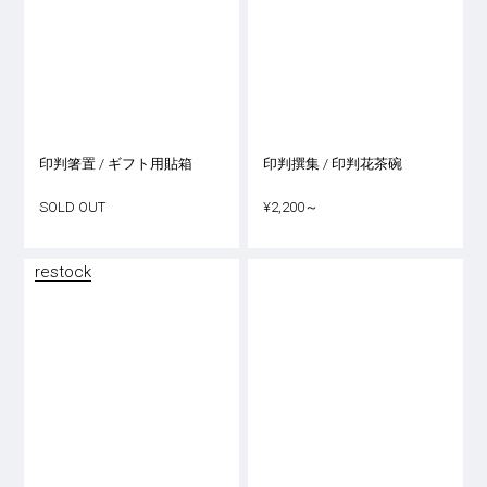
印判箸置 / ギフト用貼箱
印判撰集 / 印判花茶碗
SOLD OUT
¥2,200～
restock