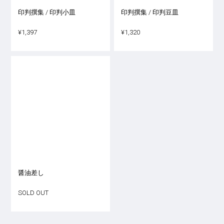
印判撰集 / 印判小皿
印判撰集 / 印判豆皿
¥1,397
¥1,320
醤油差し
SOLD OUT