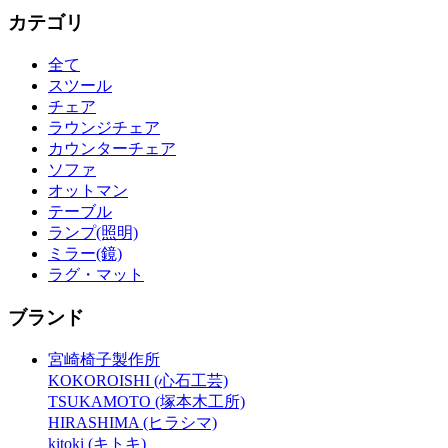
カテゴリ
全て
スツール
チェア
ラウンジチェア
カウンターチェア
ソファ
オットマン
テーブル
ランプ(照明)
ミラー(鏡)
ラグ・マット
ブランド
宮崎椅子製作所
KOKOROISHI (心石工芸)
TSUKAMOTO (塚本木工所)
HIRASHIMA (ヒラシマ)
kitoki (キトキ)