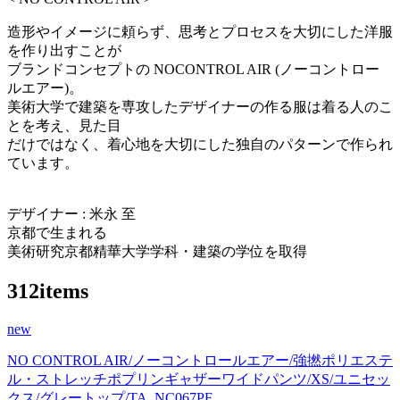
造形やイメージに頼らず、思考とプロセスを大切にした洋服
を作り出すことが
ブランドコンセプトの NOCONTROL AIR (ノーコントロー
ルエアー)。
美術大学で建築を専攻したデザイナーの作る服は着る人のこ
とを考え、見た目
だけではなく、着心地を大切にした独自のパターンで作られ
ています。
デザイナー : 米永 至
京都で生まれる
美術研究京都精華大学学科・建築の学位を取得
312items
new
NO CONTROL AIR/ノーコントロールエアー/強撚ポリエステ
ル・ストレッチポプリンギャザーワイドパンツ/XS/ユニセッ
クス/グレートップ/TA_NC067PF