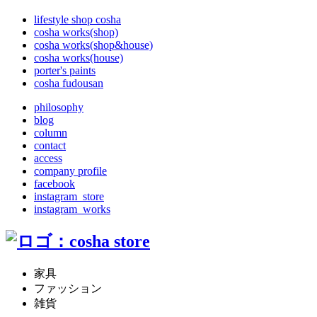
lifestyle shop cosha
cosha works(shop)
cosha works(shop&house)
cosha works(house)
porter's paints
cosha fudousan
philosophy
blog
column
contact
access
company profile
facebook
instagram_store
instagram_works
家具
ファッション
雑貨