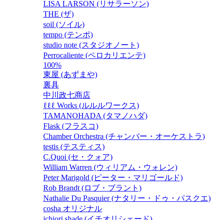
LISA LARSON (リサラーソン)
THE (ザ)
soil (ソイル)
tempo (テンポ)
studio note (スタジオノート)
Perrocaliente (ペロカリエンテ)
100%
東屋 (あずまや)
裏具
中川政七商店
ℓℓℓ Works (ルルルワークス)
TAMANOHADA (タマノハダ)
Flask (フラスコ)
Chamber Orchestra (チャンバー・オーケストラ)
testis (テスティス)
C.Quoi (セ・クォア)
William Warren (ウィリアム・ウォレン)
Peter Marigold (ピーター・マリゴールド)
Rob Brandt (ロブ・ブラント)
Nathalie Du Pasquier (ナタリー・ドゥ・パスクエ)
cosha オリジナル
ichiori shade (イチオリシェード)