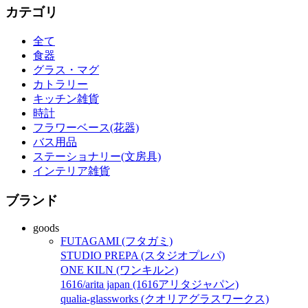
カテゴリ
全て
食器
グラス・マグ
カトラリー
キッチン雑貨
時計
フラワーベース(花器)
バス用品
ステーショナリー(文房具)
インテリア雑貨
ブランド
goods
FUTAGAMI (フタガミ)
STUDIO PREPA (スタジオプレパ)
ONE KILN (ワンキルン)
1616/arita japan (1616アリタジャパン)
qualia-glassworks (クオリアグラスワークス)