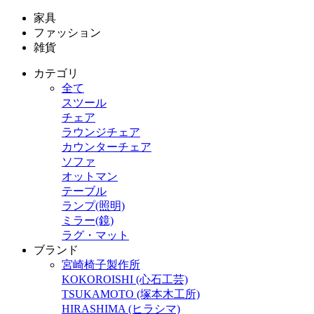
家具
ファッション
雑貨
カテゴリ
全て
スツール
チェア
ラウンジチェア
カウンターチェア
ソファ
オットマン
テーブル
ランプ(照明)
ミラー(鏡)
ラグ・マット
ブランド
宮崎椅子製作所
KOKOROISHI (心石工芸)
TSUKAMOTO (塚本木工所)
HIRASHIMA (ヒラシマ)