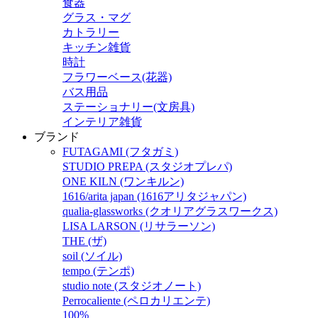
食器
グラス・マグ
カトラリー
キッチン雑貨
時計
フラワーベース(花器)
バス用品
ステーショナリー(文房具)
インテリア雑貨
ブランド
FUTAGAMI (フタガミ)
STUDIO PREPA (スタジオプレパ)
ONE KILN (ワンキルン)
1616/arita japan (1616アリタジャパン)
qualia-glassworks (クオリアグラスワークス)
LISA LARSON (リサラーソン)
THE (ザ)
soil (ソイル)
tempo (テンポ)
studio note (スタジオノート)
Perrocaliente (ペロカリエンテ)
100%