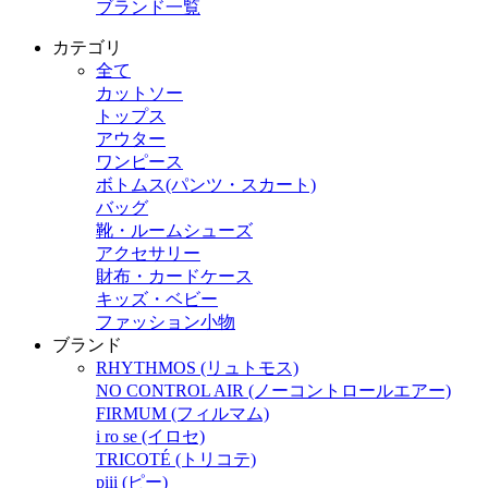
ブランド一覧
カテゴリ
全て
カットソー
トップス
アウター
ワンピース
ボトムス(パンツ・スカート)
バッグ
靴・ルームシューズ
アクセサリー
財布・カードケース
キッズ・ベビー
ファッション小物
ブランド
RHYTHMOS (リュトモス)
NO CONTROL AIR (ノーコントロールエアー)
FIRMUM (フィルマム)
i ro se (イロセ)
TRICOTÉ (トリコテ)
piii (ピー)