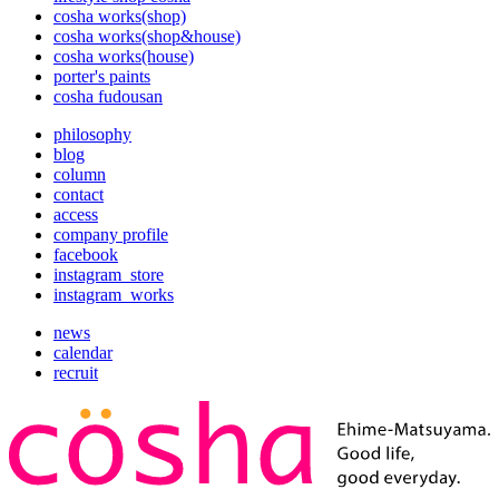
cosha works(shop)
cosha works(shop&house)
cosha works(house)
porter's paints
cosha fudousan
philosophy
blog
column
contact
access
company profile
facebook
instagram_store
instagram_works
news
calendar
recruit