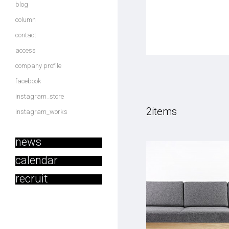
blog
column
contact
access
company profile
facebook
instagram_store
2items
instagram_works
news
calendar
recruit