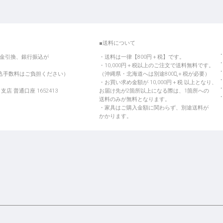
■送料について
金引換、銀行振込が
送料は一律【800円＋税】です。
10,000円＋税以上のご注文で送料無料です。
振込手数料はご負担ください）
（沖縄県・北海道へは別途800円̟＋税が必要）
お買い求め金額が 10,000円＋税 以上となり、
店 普通口座 1652413
お届け先が2箇所以上になる際は、1箇所への
送料のみが無料となります。
家具はご購入金額に関わらず、別途送料が
かかります。