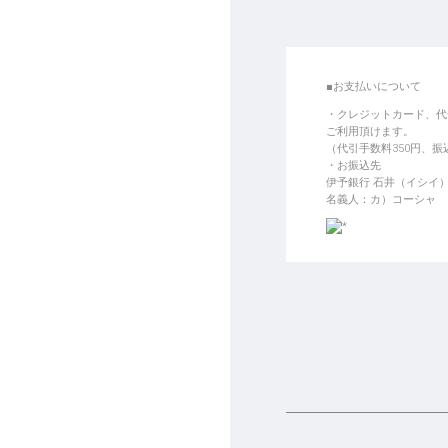
■お支払いについて
クレジットカード、代
ご利用頂けます。
（代引手数料350円、
お振込先
伊予銀行 石井（イシイ）支
名義人：カ）コーシャ