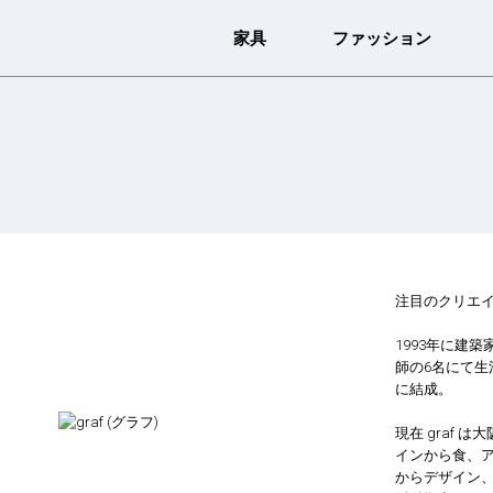
家具
ファッション
注目のクリエイテ
1993年に建
師の6名にて
に結成。
現在 graf
インから食、
からデザイン