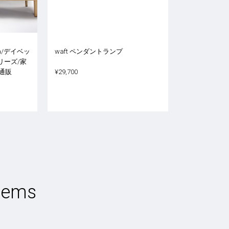
ofa/デイベッ
waft ペンダントランプ
リーズ/家
通販
¥29,700
tems