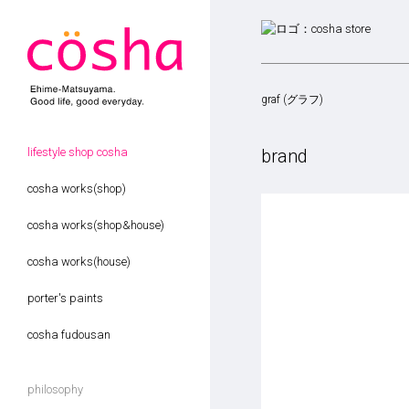
graf (グラフ)
brand
lifestyle shop cosha
cosha works(shop)
cosha works(shop&house)
cosha works(house)
porter's paints
cosha fudousan
philosophy