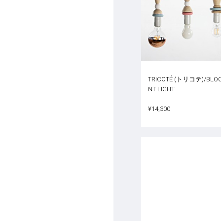
TRICOTÉ (トリコテ)/BLO
NT LIGHT
¥14,300