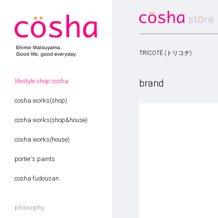
TRICOTÉ (トリコテ)
brand
lifestyle shop cosha
cosha works(shop)
cosha works(shop&house)
cosha works(house)
porter's paints
cosha fudousan
philosophy