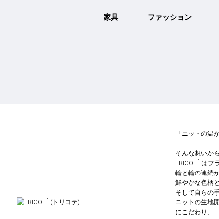
家具
ファッション
「ニットの温
そんな想いから 
TRICOTÉ
輪と輪の連続
鮮やかな色柄
そして自らの
ニットの生地
にこだわり、