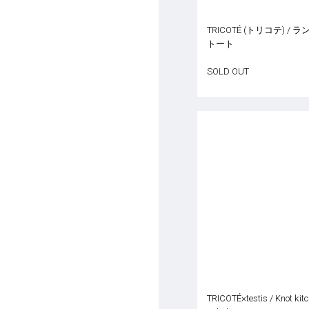
TRICOTÉ (トリコテ) / 
トート
SOLD OUT
TRICOTÉ×testis / Knot kit