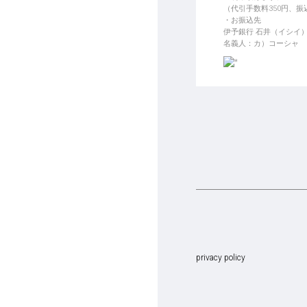
（代引手数料350円、
お振込先
伊予銀行 石井（イシイ）支
名義人：カ）コーシャ
privacy policy