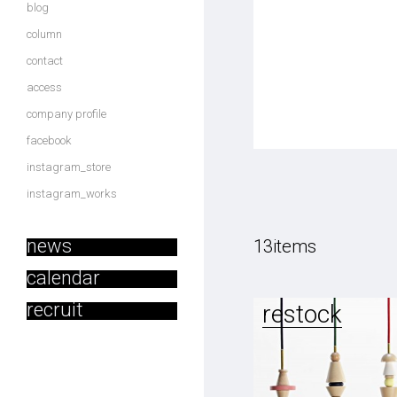
blog
column
contact
access
company profile
facebook
instagram_store
instagram_works
news
13items
calendar
recruit
restock