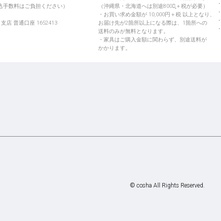
振込手数料はご負担ください）
（沖縄県・北海道へは別途800円̟＋税が必要）
お買い求め金額が 10,000円＋税 以上となり、
店 普通口座 1652413
お届け先が2箇所以上になる際は、1箇所への
送料のみが無料となります。
家具はご購入金額に関わらず、別途送料が
かかります。
© cosha All Rights Reserved.