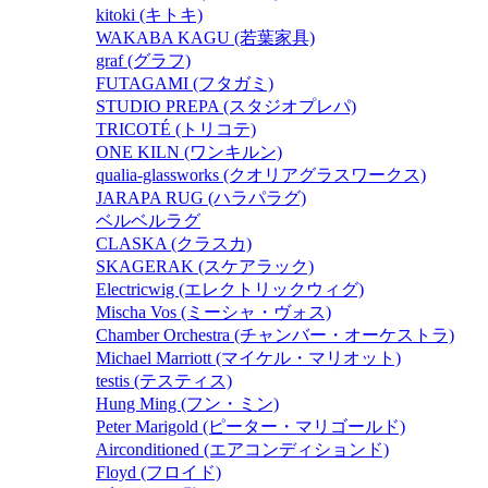
kitoki (キトキ)
WAKABA KAGU (若葉家具)
graf (グラフ)
FUTAGAMI (フタガミ)
STUDIO PREPA (スタジオプレパ)
TRICOTÉ (トリコテ)
ONE KILN (ワンキルン)
qualia-glassworks (クオリアグラスワークス)
JARAPA RUG (ハラパラグ)
ベルベルラグ
CLASKA (クラスカ)
SKAGERAK (スケアラック)
Electricwig (エレクトリックウィグ)
Mischa Vos (ミーシャ・ヴォス)
Chamber Orchestra (チャンバー・オーケストラ)
Michael Marriott (マイケル・マリオット)
testis (テスティス)
Hung Ming (フン・ミン)
Peter Marigold (ピーター・マリゴールド)
Airconditioned (エアコンディションド)
Floyd (フロイド)