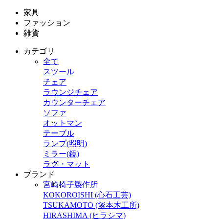
家具
ファッション
雑貨
カテゴリ
全て
スツール
チェア
ラウンジチェア
カウンターチェア
ソファ
オットマン
テーブル
ランプ(照明)
ミラー(鏡)
ラグ・マット
ブランド
宮崎椅子製作所
KOKOROISHI (心石工芸)
TSUKAMOTO (塚本木工所)
HIRASHIMA (ヒラシマ)