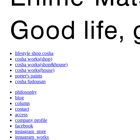
lifestyle shop cosha
cosha works(shop)
cosha works(shop&house)
cosha works(house)
porter's paints
cosha fudousan
philosophy
blog
column
contact
access
company profile
facebook
instagram_store
instagram_works