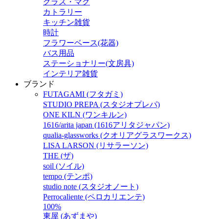
グラス・マグ
カトラリー
キッチン雑貨
時計
フラワーベース(花器)
バス用品
ステーショナリー(文房具)
インテリア雑貨
ブランド
FUTAGAMI (フタガミ)
STUDIO PREPA (スタジオプレパ)
ONE KILN (ワンキルン)
1616/arita japan (1616アリタジャパン)
qualia-glassworks (クオリアグラスワークス)
LISA LARSON (リサラーソン)
THE (ザ)
soil (ソイル)
tempo (テンポ)
studio note (スタジオノート)
Perrocaliente (ペロカリエンテ)
100%
東屋 (あずまや)