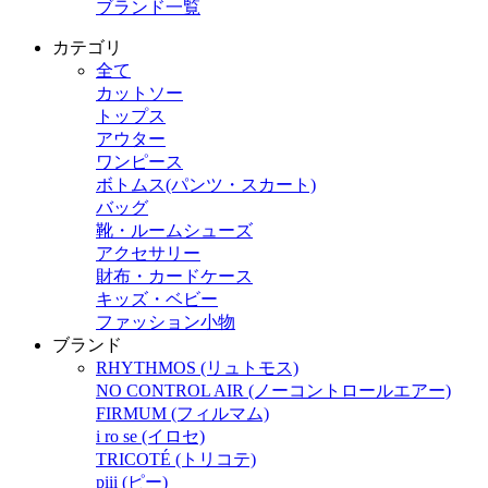
ブランド一覧
カテゴリ
全て
カットソー
トップス
アウター
ワンピース
ボトムス(パンツ・スカート)
バッグ
靴・ルームシューズ
アクセサリー
財布・カードケース
キッズ・ベビー
ファッション小物
ブランド
RHYTHMOS (リュトモス)
NO CONTROL AIR (ノーコントロールエアー)
FIRMUM (フィルマム)
i ro se (イロセ)
TRICOTÉ (トリコテ)
piii (ピー)