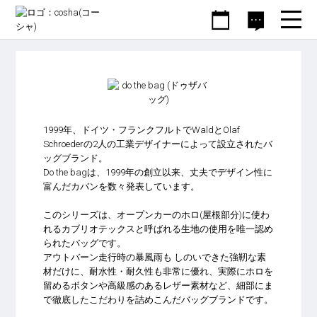
家具
ファッション
雑貨
do the bag (ドゥザバッグ)
1999年、ドイツ・フランクフルトでWaldとOlaf
Schroederの2人の工業デザイナーによって設立されたバ
ッグブランド。
Do the bagは、1999年の創立以来、丈夫でデザイン性に
富んだカバンを数々発表しています。
このシリーズは、オープンカーのホロ(屋根部分)に使わ
れるカブリオテックスと呼ばれる生地の使用を唯一認め
られたバッグです。
アウトバーン走行時の暴風雨も しのいできた強靭な素
材だけに、耐水性・耐久性も非常に優れ、実際にホロを
留めるボタンや高級感のあるレザー素材など、細部にま
で徹底したこだわりを詰めこんだバッグブランドです。