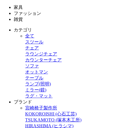
家具
ファッション
雑貨
カテゴリ
全て
スツール
チェア
ラウンジチェア
カウンターチェア
ソファ
オットマン
テーブル
ランプ(照明)
ミラー(鏡)
ラグ・マット
ブランド
宮崎椅子製作所
KOKOROISHI (心石工芸)
TSUKAMOTO (塚本木工所)
HIRASHIMA (ヒラシマ)