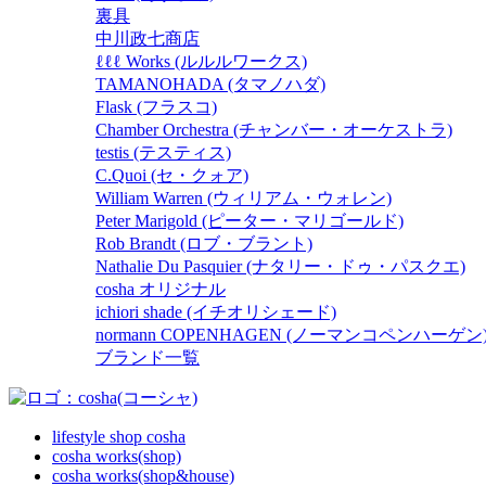
裏具
中川政七商店
ℓℓℓ Works (ルルルワークス)
TAMANOHADA (タマノハダ)
Flask (フラスコ)
Chamber Orchestra (チャンバー・オーケストラ)
testis (テスティス)
C.Quoi (セ・クォア)
William Warren (ウィリアム・ウォレン)
Peter Marigold (ピーター・マリゴールド)
Rob Brandt (ロブ・ブラント)
Nathalie Du Pasquier (ナタリー・ドゥ・パスクエ)
cosha オリジナル
ichiori shade (イチオリシェード)
normann COPENHAGEN (ノーマンコペンハーゲン
ブランド一覧
lifestyle shop cosha
cosha works(shop)
cosha works(shop&house)