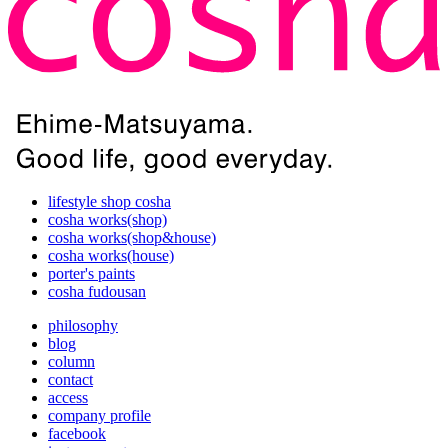
lifestyle shop cosha
cosha works(shop)
cosha works(shop&house)
cosha works(house)
porter's paints
cosha fudousan
philosophy
blog
column
contact
access
company profile
facebook