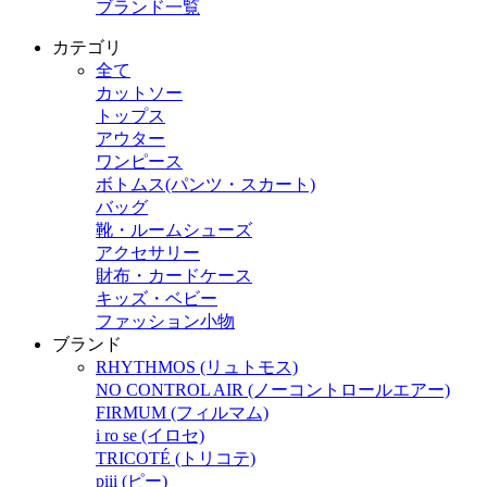
ブランド一覧
カテゴリ
全て
カットソー
トップス
アウター
ワンピース
ボトムス(パンツ・スカート)
バッグ
靴・ルームシューズ
アクセサリー
財布・カードケース
キッズ・ベビー
ファッション小物
ブランド
RHYTHMOS (リュトモス)
NO CONTROL AIR (ノーコントロールエアー)
FIRMUM (フィルマム)
i ro se (イロセ)
TRICOTÉ (トリコテ)
piii (ピー)