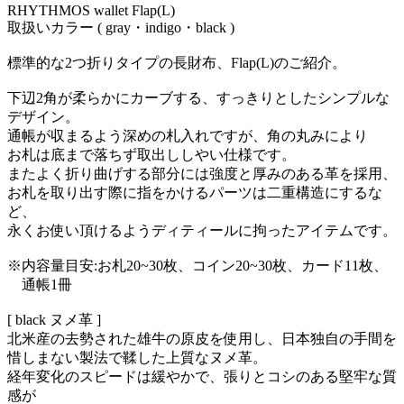
RHYTHMOS wallet Flap(L)
取扱いカラー ( gray・indigo・black )
標準的な2つ折りタイプの長財布、Flap(L)のご紹介。
下辺2角が柔らかにカーブする、すっきりとしたシンプルな
デザイン。
通帳が収まるよう深めの札入れですが、角の丸みにより
お札は底まで落ちず取出ししやい仕様です。
またよく折り曲げする部分には強度と厚みのある革を採用、
お札を取り出す際に指をかけるパーツは二重構造にするな
ど、
永くお使い頂けるようディティールに拘ったアイテムです。
※内容量目安:お札20~30枚、コイン20~30枚、カード11枚、
通帳1冊
[ black ヌメ革 ]
北米産の去勢された雄牛の原皮を使用し、日本独自の手間を
惜しまない製法で鞣した上質なヌメ革。
経年変化のスピードは緩やかで、張りとコシのある堅牢な質
感が