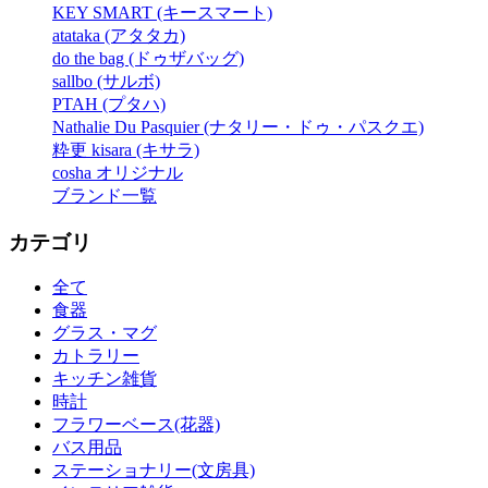
KEY SMART (キースマート)
atataka (アタタカ)
do the bag (ドゥザバッグ)
sallbo (サルボ)
PTAH (プタハ)
Nathalie Du Pasquier (ナタリー・ドゥ・パスクエ)
粋更 kisara (キサラ)
cosha オリジナル
ブランド一覧
カテゴリ
全て
食器
グラス・マグ
カトラリー
キッチン雑貨
時計
フラワーベース(花器)
バス用品
ステーショナリー(文房具)