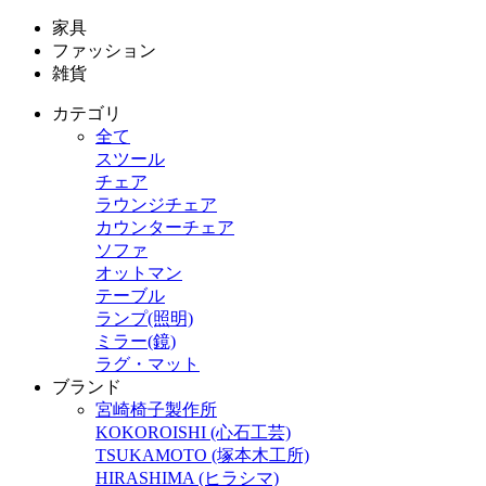
家具
ファッション
雑貨
カテゴリ
全て
スツール
チェア
ラウンジチェア
カウンターチェア
ソファ
オットマン
テーブル
ランプ(照明)
ミラー(鏡)
ラグ・マット
ブランド
宮崎椅子製作所
KOKOROISHI (心石工芸)
TSUKAMOTO (塚本木工所)
HIRASHIMA (ヒラシマ)