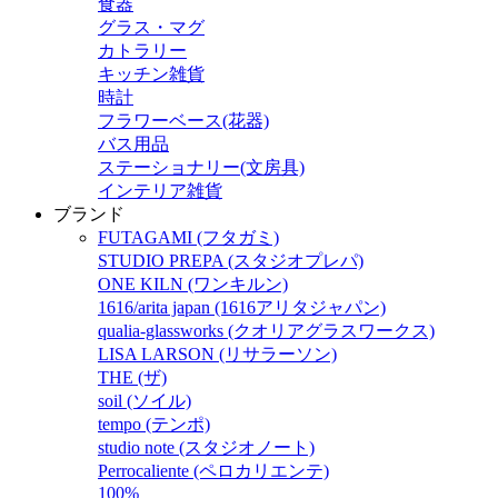
食器
グラス・マグ
カトラリー
キッチン雑貨
時計
フラワーベース(花器)
バス用品
ステーショナリー(文房具)
インテリア雑貨
ブランド
FUTAGAMI (フタガミ)
STUDIO PREPA (スタジオプレパ)
ONE KILN (ワンキルン)
1616/arita japan (1616アリタジャパン)
qualia-glassworks (クオリアグラスワークス)
LISA LARSON (リサラーソン)
THE (ザ)
soil (ソイル)
tempo (テンポ)
studio note (スタジオノート)
Perrocaliente (ペロカリエンテ)
100%