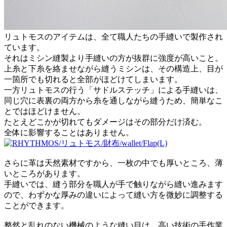
リュトモスのアイテムは、全て職人たちの手縫いで製作され
ています。
それはミシン縫製より手縫いの方が抜群に強度が高いこと。
上糸と下糸を絡ませながら縫うミシンは、その構造上、目が
一箇所でも切れると全部がほどけてしまいます。
一方リュトモスの行う「サドルステッチ」による手縫いは、
同じ穴に表裏の両方から糸を通しながら縫うため、簡単なこ
とではほどけません。
たとえどこかが切れてもダメージはその部分だけ済む。
全体に影響することはありません。
さらに革は天然素材ですから、一枚の中でも厚いところ、薄
いところがあります。
手縫いでは、縫う部分を職人が手で触りながら縫い進みます
ので、わずかな厚みの違いによって縫い方を微妙に調整する
ことができます。
整然と乱れのない機械のような縫い目は、高い技術の手作業