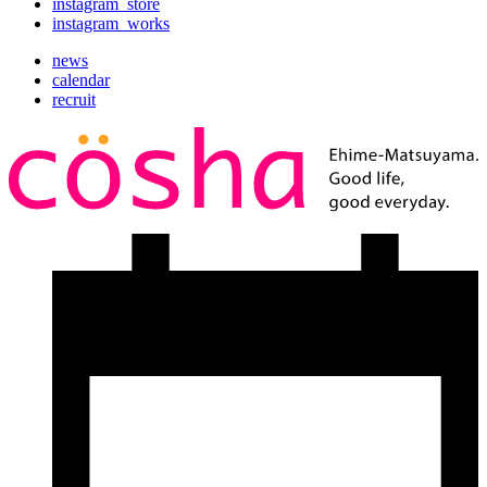
instagram_store
instagram_works
news
calendar
recruit