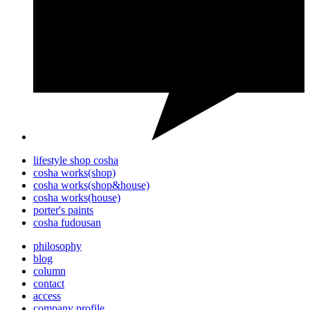
lifestyle shop cosha
cosha works(shop)
cosha works(shop&house)
cosha works(house)
porter's paints
cosha fudousan
philosophy
blog
column
contact
access
company profile