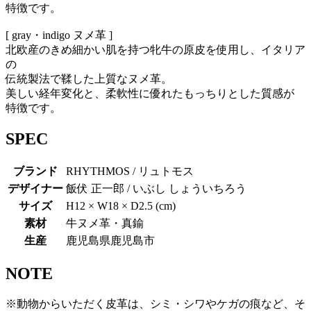
特徴です。
[ gray・indigo ヌメ革 ]
北欧産のきめ細かい肌を持つ牝牛の原皮を使用し、イタリア
の
伝統製法で鞣した上質なヌメ革。
美しい経年変化と、柔軟性に優れたもっちりとした質感が
特徴です。
SPEC
ブランド
RHYTHMOS / リュトモス
デザイナー
飯伏 正一郎 / いぶし しょういちろう
サイズ
H12 × W18 × D2.5 (cm)
素材
牛ヌメ革・真鍮
生産
鹿児島県鹿児島市
NOTE
※動物からいただく皮革は、シミ・シワやケガの痕など、そ