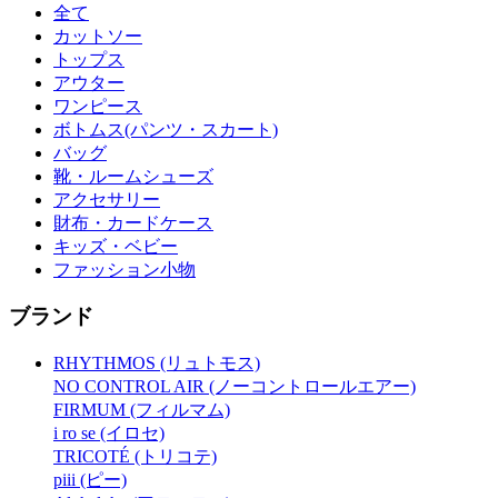
全て
カットソー
トップス
アウター
ワンピース
ボトムス(パンツ・スカート)
バッグ
靴・ルームシューズ
アクセサリー
財布・カードケース
キッズ・ベビー
ファッション小物
ブランド
RHYTHMOS (リュトモス)
NO CONTROL AIR (ノーコントロールエアー)
FIRMUM (フィルマム)
i ro se (イロセ)
TRICOTÉ (トリコテ)
piii (ピー)