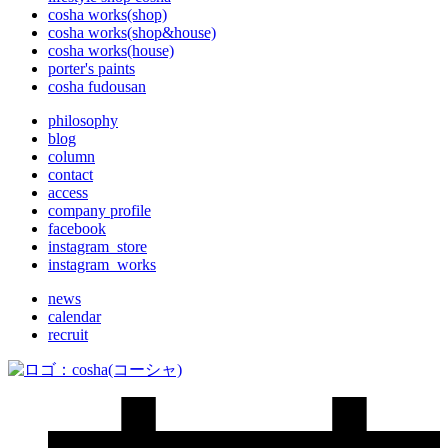
cosha works(shop)
cosha works(shop&house)
cosha works(house)
porter's paints
cosha fudousan
philosophy
blog
column
contact
access
company profile
facebook
instagram_store
instagram_works
news
calendar
recruit