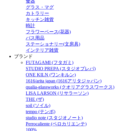
食器
グラス・マグ
カトラリー
キッチン雑貨
時計
フラワーベース(花器)
バス用品
ステーショナリー(文房具)
インテリア雑貨
ブランド
FUTAGAMI (フタガミ)
STUDIO PREPA (スタジオプレパ)
ONE KILN (ワンキルン)
1616/arita japan (1616アリタジャパン)
qualia-glassworks (クオリアグラスワークス)
LISA LARSON (リサラーソン)
THE (ザ)
soil (ソイル)
tempo (テンポ)
studio note (スタジオノート)
Perrocaliente (ペロカリエンテ)
100%