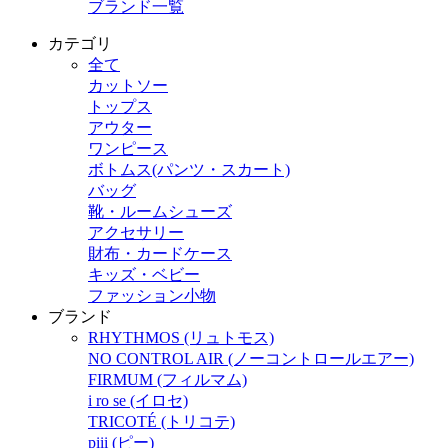
ブランド一覧
カテゴリ
全て
カットソー
トップス
アウター
ワンピース
ボトムス(パンツ・スカート)
バッグ
靴・ルームシューズ
アクセサリー
財布・カードケース
キッズ・ベビー
ファッション小物
ブランド
RHYTHMOS (リュトモス)
NO CONTROL AIR (ノーコントロールエアー)
FIRMUM (フィルマム)
i ro se (イロセ)
TRICOTÉ (トリコテ)
piii (ピー)