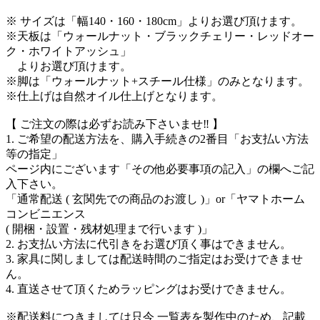
※ サイズは「幅140・160・180cm」よりお選び頂けます。
※天板は「ウォールナット・ブラックチェリー・レッドオー
ク・ホワイトアッシュ」
よりお選び頂けます。
※脚は「ウォールナット+スチール仕様」のみとなります。
※仕上げは自然オイル仕上げとなります。
【 ご注文の際は必ずお読み下さいませ‼ 】
1. ご希望の配送方法を、購入手続きの2番目
「お支払い方法
等の指定」
ページ内にございます「その他必要事項の記入」
の欄へご記
入下さい。
「通常配送 ( 玄関先での商品のお渡し )」
or
「ヤマトホーム
コンビニエンス
( 開梱・設置・残材処理まで行います )」
2. お支払い方法に代引きをお選び頂く事はできません。
3. 家具に関しましては配送時間のご指定はお受けできませ
ん。
4. 直送させて頂くためラッピングはお受けできません。
※配送料につきましては只今 一覧表を製作中のため、記載