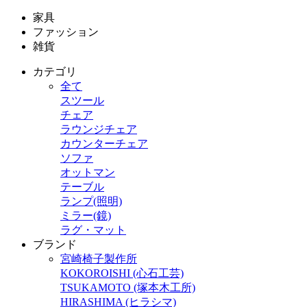
家具
ファッション
雑貨
カテゴリ
全て
スツール
チェア
ラウンジチェア
カウンターチェア
ソファ
オットマン
テーブル
ランプ(照明)
ミラー(鏡)
ラグ・マット
ブランド
宮崎椅子製作所
KOKOROISHI (心石工芸)
TSUKAMOTO (塚本木工所)
HIRASHIMA (ヒラシマ)