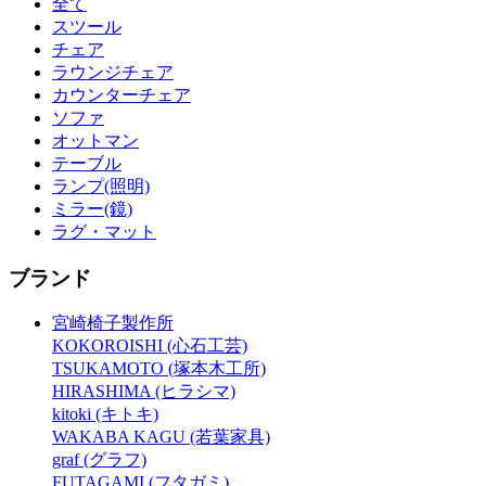
全て
スツール
チェア
ラウンジチェア
カウンターチェア
ソファ
オットマン
テーブル
ランプ(照明)
ミラー(鏡)
ラグ・マット
ブランド
宮崎椅子製作所
KOKOROISHI (心石工芸)
TSUKAMOTO (塚本木工所)
HIRASHIMA (ヒラシマ)
kitoki (キトキ)
WAKABA KAGU (若葉家具)
graf (グラフ)
FUTAGAMI (フタガミ)