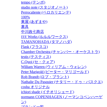
tempo (テンポ)
studio note (スタジオノート)
Perrocaliente (ペロカリエンテ)
100%
東屋 (あずまや)
裏具
中川政七商店
ℓℓℓ Works (ルルルワークス)
TAMANOHADA (タマノハダ)
Flask (フラスコ)
Chamber Orchestra (チャンバー・オーケストラ)
testis (テスティス)
C.Quoi (セ・クォア)
William Warren (ウィリアム・ウォレン)
Peter Marigold (ピーター・マリゴールド)
Rob Brandt (ロブ・ブラント)
Nathalie Du Pasquier (ナタリー・ドゥ・パスクエ)
cosha オリジナル
ichiori shade (イチオリシェード)
normann COPENHAGEN (ノーマンコペンハーゲ
ン)
ブランド一覧