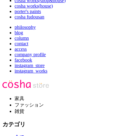
cosha works(shop&house)
cosha works(house)
porter's paints
cosha fudousan
philosophy
blog
column
contact
access
company profile
facebook
instagram_store
instagram_works
家具
ファッション
雑貨
カテゴリ