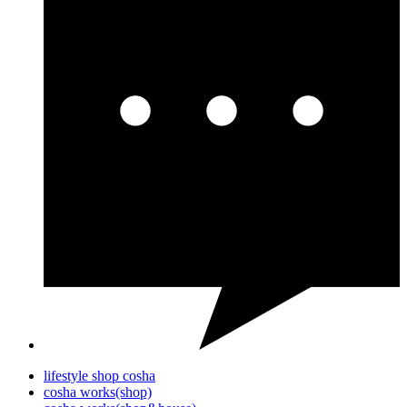
lifestyle shop cosha
cosha works(shop)