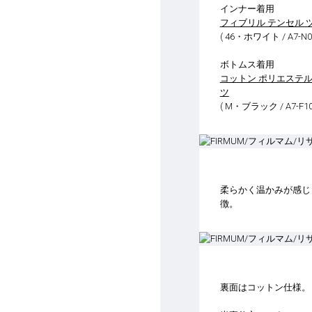
インナー着用
フィブリル テンセル 
( 46・ホワイト / A7-N06
ボトムス着用
コットン ポリエステル
ツ
( M・ブラック / A7-F10
柔らかく温かみが感じ
徴。
裏面はコットン仕様。