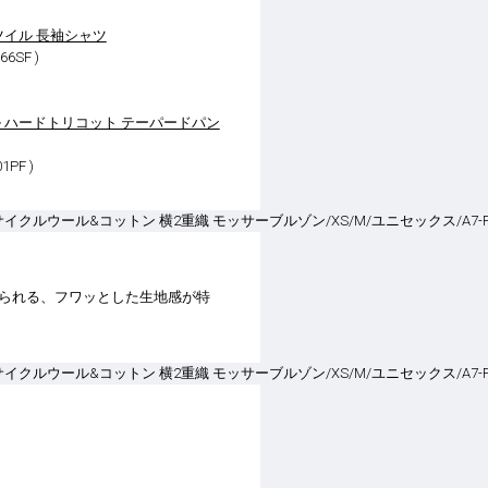
ツイル 長袖シャツ
6SF )
 ハードトリコット テーパードパン
1PF )
られる、フワッとした生地感が特