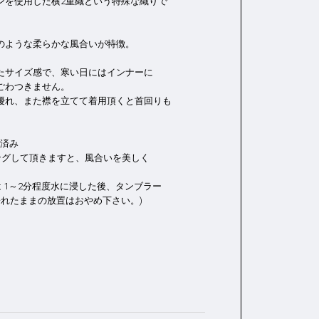
ンを使用した横2重織という特殊な織りで
のような柔らかな風合いが特徴。
たサイズ感で、寒い日にはインナーに
ごわつきません。
優れ、また襟を立てて着用頂くと首回りも
燥済み
ングして頂きますと、風合いを美しく
 1～2分程度水に浸した後、タンブラー
濡れたままの放置はおやめ下さい。)