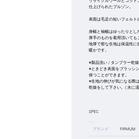
リサイクルウールとコット
仕上げられたブルゾン。
表面は毛足の短いフェルト
身幅と袖幅はゆったりとし
厚手のものを着用頂いても
地厚で密な生地は保温性に
暖かです。
※製品洗い / タンブラー乾
※ときどき表面をブラッシ
保つことができます。
※生地の伸びが気になる際は
乾燥をして下さい。( 水に
SPEC
ブランド
FIRMUM