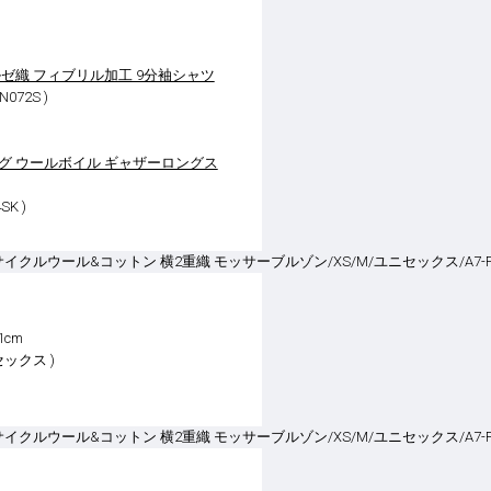
ゼ織 フィブリル加工 9分袖シャツ
072S )
グ ウールボイル ギャザーロングス
SK )
1cm
セックス )