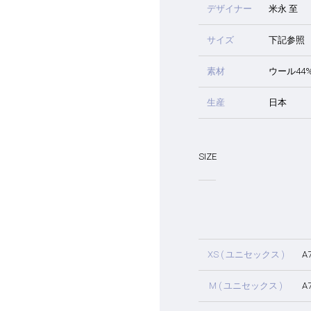
デザイナー
米永 至
サイズ
下記参照
素材
ウール44
生産
日本
SIZE
XS ( ユニセックス )
A
M ( ユニセックス )
A