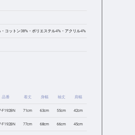
%・コットン38%・ポリエステル4%・アクリル4%
品番
着丈
身幅
袖丈
肩幅
7-F192BN
71cm
63cm
55cm
42cm
7-F192BN
77cm
68cm
66cm
45cm