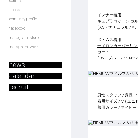
contact
access
インナー着用
company profile
キュプラコットン カル
( XS・ナチュラル / A6-N
facebook
instagram_store
ボトムス着用
ナイロンカーバーリン
instagram_works
カート
( 36・ブルー / A6-N054
news
calendar
recruit
男性スタッフ / 身長17
着用サイズ / M ( ユニ
着用カラー / ネイビー