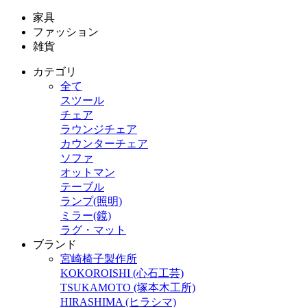
家具
ファッション
雑貨
カテゴリ
全て
スツール
チェア
ラウンジチェア
カウンターチェア
ソファ
オットマン
テーブル
ランプ(照明)
ミラー(鏡)
ラグ・マット
ブランド
宮崎椅子製作所
KOKOROISHI (心石工芸)
TSUKAMOTO (塚本木工所)
HIRASHIMA (ヒラシマ)