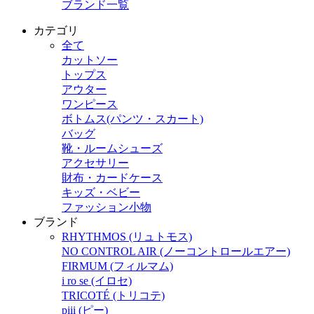
ブランド一覧
カテゴリ
全て
カットソー
トップス
アウター
ワンピース
ボトムス(パンツ・スカート)
バッグ
靴・ルームシューズ
アクセサリー
財布・カードケース
キッズ・ベビー
ファッション小物
ブランド
RHYTHMOS (リュトモス)
NO CONTROL AIR (ノーコントロールエアー)
FIRMUM (フィルマム)
i ro se (イロセ)
TRICOTÉ (トリコテ)
piii (ピー)