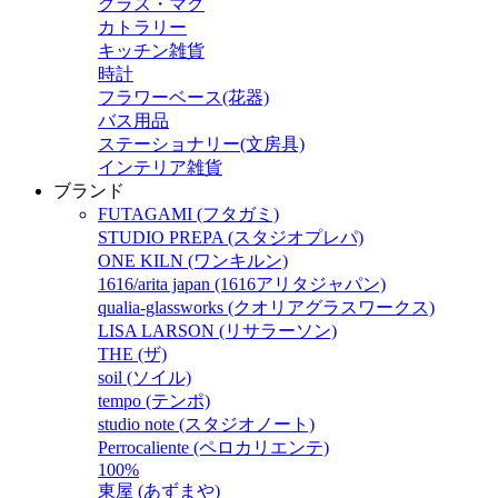
グラス・マグ
カトラリー
キッチン雑貨
時計
フラワーベース(花器)
バス用品
ステーショナリー(文房具)
インテリア雑貨
ブランド
FUTAGAMI (フタガミ)
STUDIO PREPA (スタジオプレパ)
ONE KILN (ワンキルン)
1616/arita japan (1616アリタジャパン)
qualia-glassworks (クオリアグラスワークス)
LISA LARSON (リサラーソン)
THE (ザ)
soil (ソイル)
tempo (テンポ)
studio note (スタジオノート)
Perrocaliente (ペロカリエンテ)
100%
東屋 (あずまや)