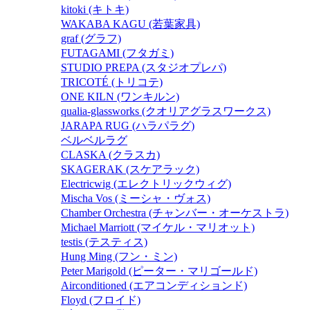
kitoki (キトキ)
WAKABA KAGU (若葉家具)
graf (グラフ)
FUTAGAMI (フタガミ)
STUDIO PREPA (スタジオプレパ)
TRICOTÉ (トリコテ)
ONE KILN (ワンキルン)
qualia-glassworks (クオリアグラスワークス)
JARAPA RUG (ハラパラグ)
ベルベルラグ
CLASKA (クラスカ)
SKAGERAK (スケアラック)
Electricwig (エレクトリックウィグ)
Mischa Vos (ミーシャ・ヴォス)
Chamber Orchestra (チャンバー・オーケストラ)
Michael Marriott (マイケル・マリオット)
testis (テスティス)
Hung Ming (フン・ミン)
Peter Marigold (ピーター・マリゴールド)
Airconditioned (エアコンディションド)
Floyd (フロイド)