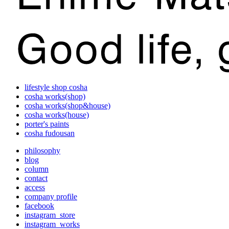
lifestyle shop cosha
cosha works(shop)
cosha works(shop&house)
cosha works(house)
porter's paints
cosha fudousan
philosophy
blog
column
contact
access
company profile
facebook
instagram_store
instagram_works