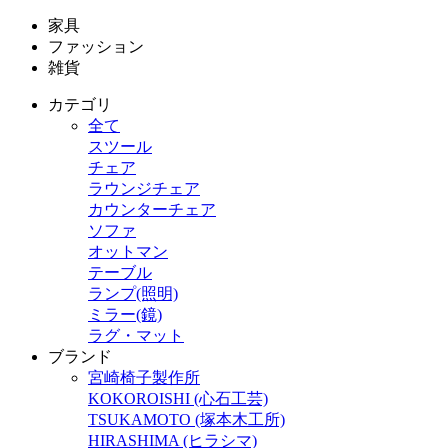
家具
ファッション
雑貨
カテゴリ
全て
スツール
チェア
ラウンジチェア
カウンターチェア
ソファ
オットマン
テーブル
ランプ(照明)
ミラー(鏡)
ラグ・マット
ブランド
宮崎椅子製作所
KOKOROISHI (心石工芸)
TSUKAMOTO (塚本木工所)
HIRASHIMA (ヒラシマ)