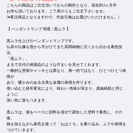
こちらの商品はご注文頂いてからの制作となり、現在約3ヶ月半
お待ち頂いております。ご了承のうえご注文下さいませ。
(※客注商品となりますので、代金引換はお選びいただけません。)
【 ペンダントランプ 明星 / 黒ムラ 】
黒ムラ仕上げのペンダントランプです。
仏具や仏像を昔から手がけてきた高岡鋳物に古くから伝わる着色技
法、
「黒ムラ」。
まるで古代の発掘品のような佇まいを見せてくれます。
一般的な塗装やメッキとは異なり、画一的ではなく、ひとつひとつ表
情が
あり、暖かみのある古美な金属の表情を作ります。
使い込むと経年変化により、味わい 色味が深まり、真鍮鋳肌と同じ
ように
深い色に落ちつきます。
黒ムラは、漆をベースに顔料を混ぜて調合した塗料で着色し、その
後、
熱を加えながら刷毛を使って「おはぐろ」を擦り込み、ムラや表情を
つけていきます。