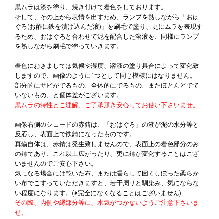
黒ムラは漆を塗り、焼き付けて着色をしております。
そして、その上から表情を出すため、ランプを熱しながら「おは
ぐろ(お酢に鉄を漬け込んだ液)」を刷毛で塗り、更にムラを表現す
るため、おはぐろと合わせて泥を配合した溶液を、同様にランプ
を熱しながら刷毛で塗っていきます。
着色におきましては気候や湿度、溶液の塗り具合によって変化致
しますので、画像のように1つとして同じ模様にはなりません。
部分的にサビがでるもの、全体的にでるもの、またほとんどでて
いないもの、と個体差がございます。
黒ムラの特性とご理解、ご了承頂き安心してお使い下さいませ。
画像右側のシェードの赤錆は、「おはぐろ」の液が泥の水分等と
反応し、表面上で鉄錆になったものです。
真鍮自体は、赤錆は発生致しませんので、表面上の着色部分のみ
の錆であり、これ以上広がったり、更に錆が変化することはござ
いませんのでご安心下さい。
気になる場合には乾いた布、または濡らして固くしぼった柔らか
い布でこすっていただきますと、若干周りと馴染み、気にならな
い程度になります。(※完全になくなることはございません)
その際、内側や縁部分等に、水気がつかないようご注意下さいま
せ。