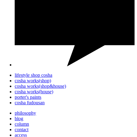
lifestyle shop cosha
cosha works(shop)
cosha works(shop&house)
cosha works(house)
porter's paints
cosha fudousan
philosophy
blog
column
contact
access