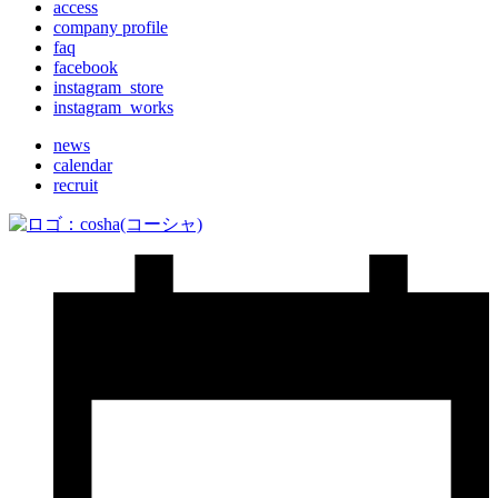
access
company profile
faq
facebook
instagram_store
instagram_works
news
calendar
recruit