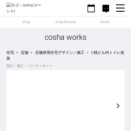
shop
shop&house
house
cosha works
住宅
店舗
店舗併用住宅デザイン／施工
D様ビル内トイレ改
装
設計・施工
コーディネート