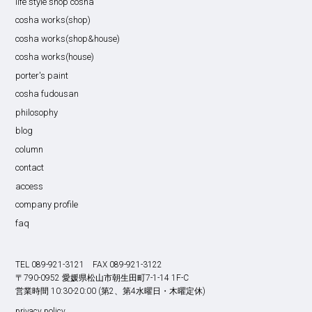
life style shop cosha
cosha works(shop)
cosha works(shop&house)
cosha works(house)
porter's paint
cosha fudousan
philosophy
blog
column
contact
access
company profile
faq
TEL 089-921-3121 FAX 089-921-3122
〒790-0952 愛媛県松山市朝生田町7-1-14 1F-C
営業時間 10:30-20:00 (第2、第4水曜日・木曜定休)
privacy policy